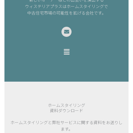
ウィステリアプラスはホームスタイリングで
中古住宅市場の可能性を拡げる会社です。
E
n
v
e
メ
l
o
ニ
p
ュ
e
ー
ホームスタイリング
資料ダウンロード
ホームスタイリングと弊社サービスに関する資料をお送りし
ます。