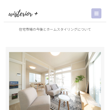
内
容
を
ス
キ
住宅市場の今後とホームスタイリングについて
ッ
プ