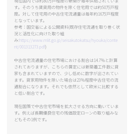
現在国内では約80万戸程度の新築が毎年供給されていま
す。そのうち賃貸用の物件を除く住宅用では約50万戸程
度。対して住宅用の中古住宅流通量は毎年約16万戸程度
となっています。
参考：国交省による公開資料(既存住宅流通を取り巻く状
況と活性化に向けた取り組
み:
https://www.mlit.go.jp/seisakutokatsu/hyouka/conte
nt/001313273.pdf
)
中古住宅流通量の住宅市場における割合は14.7%と計算
されておりますが、こちらの算定には新築着工件数に貸
家も含まれていますので、少し低めに数字が出されてい
ます。貸家用物件を除いた場合は23%程度中古住宅の流
通割合になります。それでも依然として欧米に比較する
と低い割合です。
現在国策で中古住宅市場を拡大させる方向に動いていま
す。例えば長期優良住宅の残価設定ローンの取り組みな
どもその1例です。