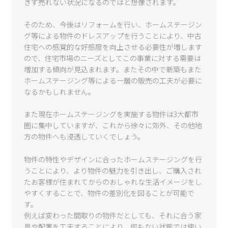
きず売れない状況になるのではと想像されます。
そのため、今後はリフォームを行い、ホームステージン
グ等による物件のドレスアップを行うことにより、中古
住宅への感覚的な好感度を向上させる必要性が増します
ので、住宅市場のニーズとしてこの事業に対する需要は
増加する傾向が見込まれます。またその中で新築もまた
ホームステージング等による一層の販売の工夫が必要に
なるかもしれません。
また現在ホームステージングを実施する物件は3大都市
圏に集中していますが、これから徐々に郊外、その他地
方の物件へも浸透していくでしょう。
物件の特性やデザインに合ったホームステージングを行
うことにより、より物件の魅力を引き出し、ご購入され
たお客様が住まれてからのおしゃれな生活イメージをし
やすくすることで、物件の差別化を図ることが可能で
す。
例えば変わった間取りの物件だとしても、それに合う家
具や配置を工夫することにより、何もない状態では使い