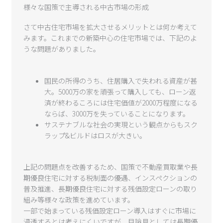
様々な国策で主導される中古市場の形成
さて中古住宅市場を拡大させるメリットとは何か考えて
みます。これまでの新築中心の住宅市場では、下記のよ
うな問題がありました。
国民の所得のうち、住居購入で失われる資産が甚
大。5000万の家を頑張って購入しても、ローン返
済が終わるころには住宅価値が2000万程度になる
ならば、3000万を失っていることになります。
サステナブルな社会の実現という観点からもスク
ラップ&ビルドはロスが大きい。
上記の問題点を改善するため、国策で不動産買取業や長
期優良住宅に対する税制面の優遇、インスペクションの
普及推進、長期優良住宅に対する残価設定ローンの取り
組み等様々な政策を進めています。
一部で始まっている残価設定ローン導入はすぐに市場に
浸透するとは考えにくいですが、目論見としては長期優